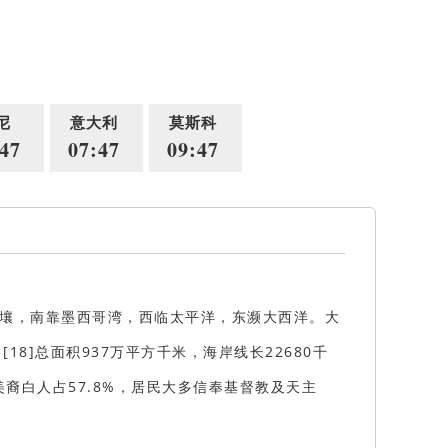
尼
意大利
莫斯科
47
07:47
09:47
加拿大接壤，南靠墨西哥湾，西临太平洋，东濒大西洋。大
]总面积937万平方千米，海岸线长22680千
美裔白人占57.8%，居民大多信奉基督教及天主