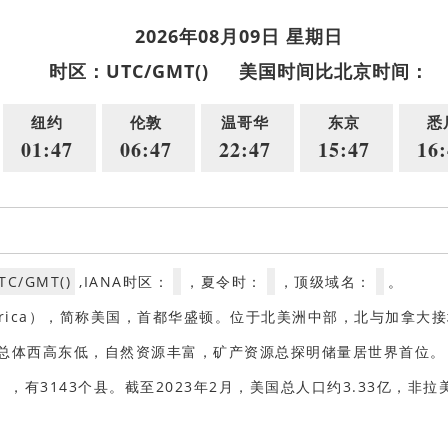
2026年08月09日 星期日
时区：UTC/GMT()
美国时间比北京时间：
纽约
伦敦
温哥华
东京
悉
01:47
06:47
22:47
15:47
16:
TC/GMT()
,IANA时区：
，夏令时：
，顶级域名：
。
 of America），简称美国，首都华盛顿。位于北美洲中部，北与
西高东低，自然资源丰富，矿产资源总探明储量居世界首位。 [18
，有3143个县。截至2023年2月，美国总人口约3.33亿，非拉