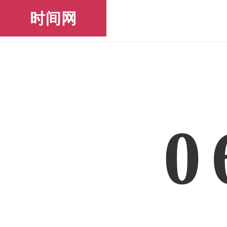
时间网
0