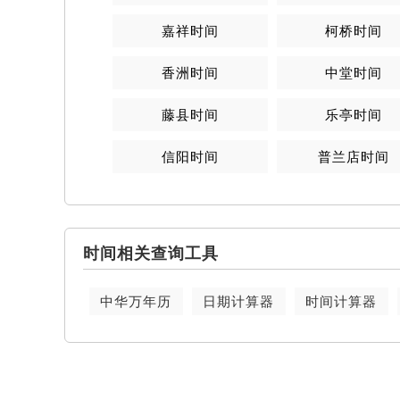
嘉祥时间
柯桥时间
香洲时间
中堂时间
藤县时间
乐亭时间
信阳时间
普兰店时间
时间相关查询工具
中华万年历
日期计算器
时间计算器