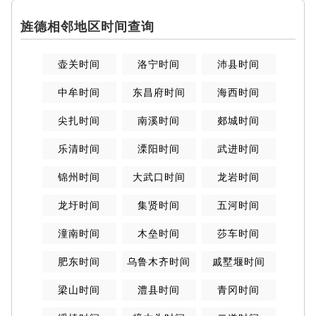
旌德相邻地区时间查询
壶关时间
洛宁时间
沛县时间
中牟时间
东昌府时间
海西时间
尖扎时间
南溪时间
郯城时间
乐清时间
溧阳时间
武进时间
锦州时间
大武口时间
龙岩时间
龙圩时间
集贤时间
五河时间
潼南时间
木垒时间
莎车时间
肥东时间
乌鲁木齐时间
戚墅堰时间
梁山时间
澧县时间
青冈时间