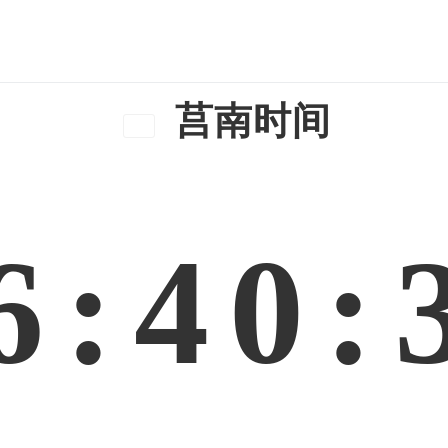
莒南时间
6:40: