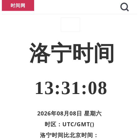
时间网
洛宁时间
13:31:09
2026年08月08日 星期六
时区：UTC/GMT()
洛宁时间比北京时间：