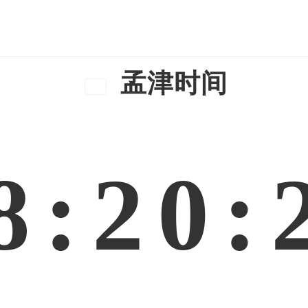
孟津时间
8:20: