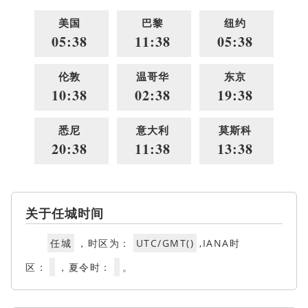
美国
巴黎
纽约
05:38
11:38
05:38
伦敦
温哥华
东京
10:38
02:38
19:38
悉尼
意大利
莫斯科
20:38
11:38
13:38
关于任城时间
任城
，时区为：
UTC/GMT()
,IANA时
区：
，夏令时：
。