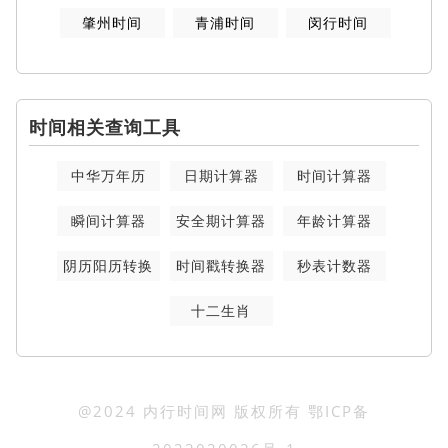
肇州时间
青浦时间
闵行时间
时间相关查询工具
中华万年历
日期计算器
时间计算器
瞬间计算器
安全期计算器
年龄计算器
阴历阳历转换
时间戳转换器
秒表计数器
十二生肖
@2024 内行时间网 版权所有
鄂ICP备