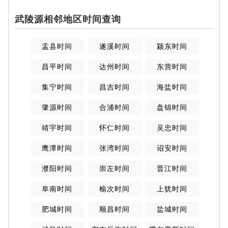
武陵源相邻地区时间查询
盂县时间
遂溪时间
颍东时间
昌平时间
达州时间
东营时间
集宁时间
昌吉时间
海盐时间
肇源时间
合浦时间
盘锦时间
靖宇时间
怀仁时间
吴忠时间
鹰潭时间
张湾时间
诏安时间
濮阳时间
崇左时间
晋江时间
阜南时间
榆次时间
上犹时间
肥城时间
顺昌时间
盐城时间