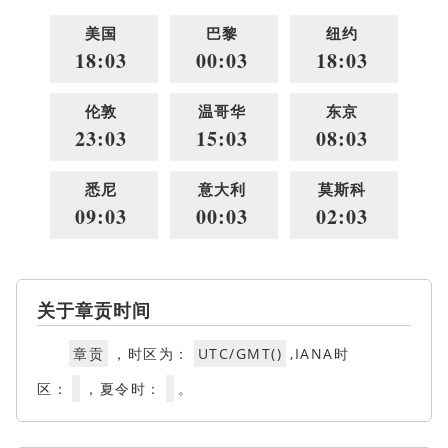
美国
巴黎
纽约
18:03
00:03
18:03
伦敦
温哥华
东京
23:03
15:03
08:03
悉尼
意大利
莫斯科
09:03
00:03
02:03
关于章贡时间
章贡
，时区为：
UTC/GMT()
,IANA时
区：
，夏令时：
。