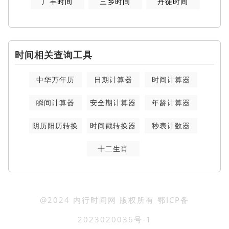
广丰时间
三乡时间
丹徒时间
时间相关查询工具
中华万年历
日期计算器
时间计算器
瞬间计算器
安全期计算器
年龄计算器
阴历阳历转换
时间戳转换器
秒表计数器
十二生肖
@2024 内行时间网 版权所有
鄂ICP备
2023020036号-1