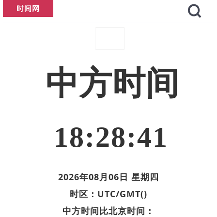
时间网
中方时间
18:28:41
2026年08月06日 星期四
时区：UTC/GMT()
中方时间比北京时间：