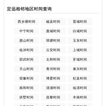
定远相邻地区时间查询
西乡塘时间
磁县时间
晋城时间
中宁时间
惠城时间
白城时间
惠山时间
琅琊时间
玉东时间
临沭时间
云安时间
上城时间
邵武时间
太和时间
芗城时间
天山时间
青河时间
泰兴时间
宿豫时间
博爱时间
杞县时间
南和时间
清浦时间
临清时间
拱墅时间
昌黎时间
丰南时间