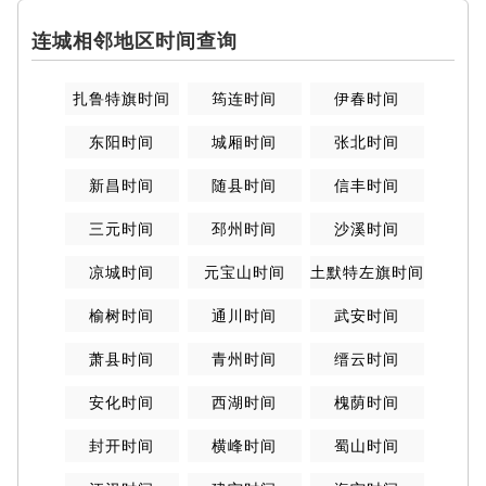
连城相邻地区时间查询
扎鲁特旗时间
筠连时间
伊春时间
东阳时间
城厢时间
张北时间
新昌时间
随县时间
信丰时间
三元时间
邳州时间
沙溪时间
凉城时间
元宝山时间
土默特左旗时间
榆树时间
通川时间
武安时间
萧县时间
青州时间
缙云时间
安化时间
西湖时间
槐荫时间
封开时间
横峰时间
蜀山时间