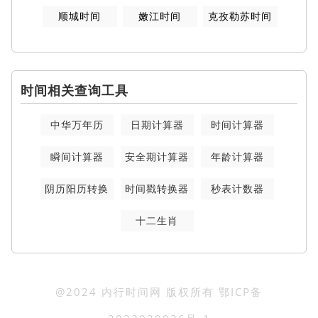
顺城时间
嫩江时间
克孜勒苏时间
时间相关查询工具
中华万年历
日期计算器
时间计算器
瞬间计算器
安全期计算器
年龄计算器
阴历阳历转换
时间戳转换器
秒表计数器
十二生肖
@2024 内行时间网 版权所有
鄂ICP备