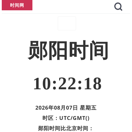
时间网
郧阳时间
10:22:18
2026年08月07日 星期五
时区：UTC/GMT()
郧阳时间比北京时间：