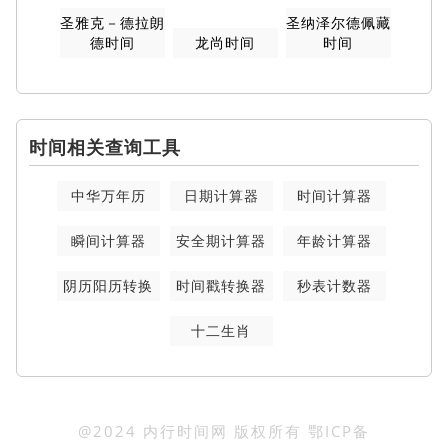
圣雅克－德拉朗
圣纳泽尔德佩藏
德时间
龙尚时间
时间
时间相关查询工具
中华万年历
日期计算器
时间计算器
瞬间计算器
安全期计算器
年龄计算器
阴历阳历转换
时间戳转换器
秒表计数器
十二生肖
@2024 内行时间网 版权所有
鄂ICP备