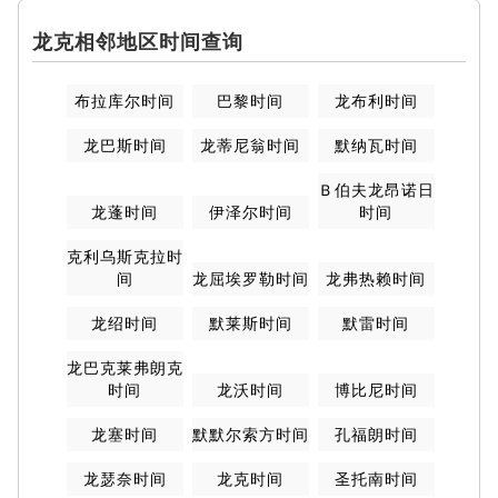
龙克相邻地区时间查询
布拉库尔时间
巴黎时间
龙布利时间
龙巴斯时间
龙蒂尼翁时间
默纳瓦时间
Ｂ伯夫龙昂诺日
龙蓬时间
伊泽尔时间
时间
克利乌斯克拉时
间
龙屈埃罗勒时间
龙弗热赖时间
龙绍时间
默莱斯时间
默雷时间
龙巴克莱弗朗克
时间
龙沃时间
博比尼时间
龙塞时间
默默尔索方时间
孔福朗时间
龙瑟奈时间
龙克时间
圣托南时间